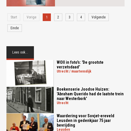
Start
Vorige
1
2
3
4
Volgende
Einde
Lees ook...
WOII in foto's: 'De grootste
verzetsdaad'
utrecht / maartensdijk
Boekenserie Joodse Huizen:
'Abraham Querido had de laatste trein
naar Westerbork'
utrecht
Waardering voor Sovjet-ereveld
Leusden in gedenkjaar 75 jaar
bevrijding
leusden