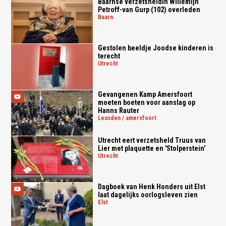
Baarnse verzetsheldin Willemijn
Petroff-van Gurp (102) overleden
baarn
Gestolen beeldje Joodse kinderen is
terecht
utrecht
Gevangenen Kamp Amersfoort
moeten boeten voor aanslag op
Hanns Rauter
leusden / amersfoort
Utrecht eert verzetsheld Truus van
Lier met plaquette en 'Stolperstein'
utrecht
Dagboek van Henk Honders uit Elst
laat dagelijks oorlogsleven zien
elst