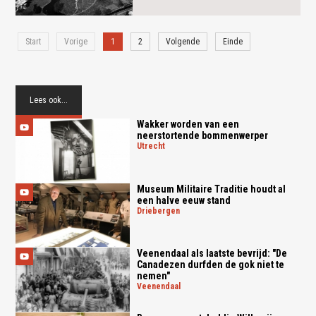
Start
Vorige
1
2
Volgende
Einde
Lees ook...
Wakker worden van een
neerstortende bommenwerper
utrecht
Museum Militaire Traditie houdt al
een halve eeuw stand
driebergen
Veenendaal als laatste bevrijd: "De
Canadezen durfden de gok niet te
nemen"
veenendaal