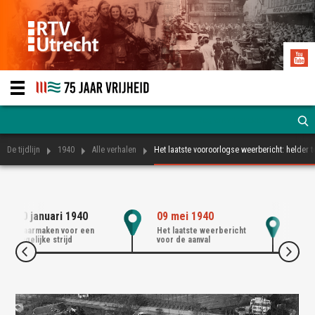
De tijdlijn
1940
Alle verhalen
Het laatste vooroorlogse weerbericht: helder t
10 januari 1940
09 mei 1940
10 
Klaarmaken voor een
Het laatste weerbericht
De D
ongelijke strijd
voor de aanval
Ned