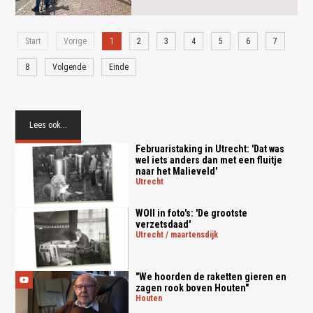
Start
Vorige
1
2
3
4
5
6
7
8
Volgende
Einde
Lees ook...
Februaristaking in Utrecht: 'Dat was
wel iets anders dan met een fluitje
naar het Malieveld'
utrecht
WOII in foto's: 'De grootste
verzetsdaad'
utrecht / maartensdijk
"We hoorden de raketten gieren en
zagen rook boven Houten"
houten