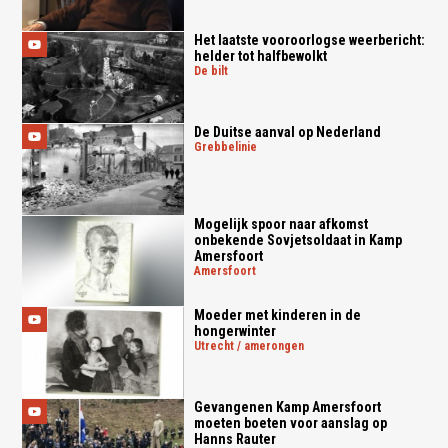
Het laatste vooroorlogse weerbericht:
helder tot halfbewolkt
de bilt
De Duitse aanval op Nederland
grebbelinie
Mogelijk spoor naar afkomst
onbekende Sovjetsoldaat in Kamp
Amersfoort
amersfoort
Moeder met kinderen in de
hongerwinter
utrecht / amerongen
Gevangenen Kamp Amersfoort
moeten boeten voor aanslag op
Hanns Rauter