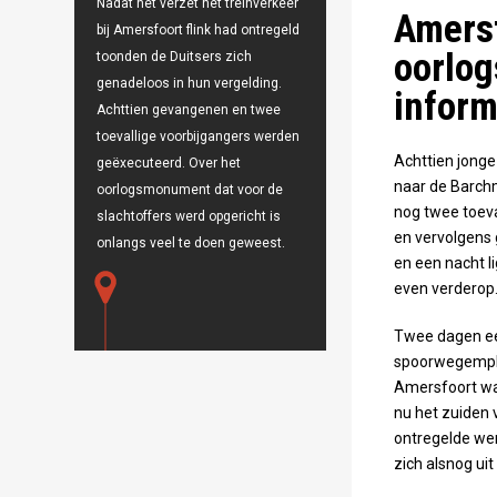
Nadat het verzet het treinverkeer
Amersf
bij Amersfoort flink had ontregeld
oorlo
toonden de Duitsers zich
genadeloos in hun vergelding.
inform
Achttien gevangenen en twee
toevallige voorbijgangers werden
Achttien jonge
geëxecuteerd. Over het
naar de Barchm
oorlogsmonument dat voor de
nog twee toeva
slachtoffers werd opgericht is
en vervolgens 
onlangs veel te doen geweest.
en een nacht l
even verderop
Twee dagen ee
spoorwegemplac
Amersfoort was
nu het zuiden 
ontregelde wer
zich alsnog uit