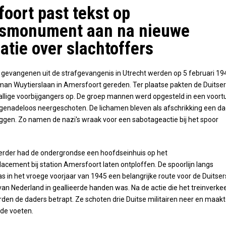
oort past tekst op
gsmonument aan na nieuwe
atie over slachtoffers
 gevangenen uit de strafgevangenis in Utrecht werden op 5 februari 19
an Wuytierslaan in Amersfoort gereden. Ter plaatse pakten de Duitse
llige voorbijgangers op. De groep mannen werd opgesteld in een voort
genadeloos neergeschoten. De lichamen bleven als afschrikking een d
iggen. Zo namen de nazi's wraak voor een sabotageactie bij het spoor
.
rder had de ondergrondse een hoofdseinhuis op het
ement bij station Amersfoort laten ontploffen. De spoorlijn langs
 in het vroege voorjaar van 1945 een belangrijke route voor de Duitser
van Nederland in geallieerde handen was. Na de actie die het treinverke
den de daders betrapt. Ze schoten drie Duitse militairen neer en maak
 de voeten.