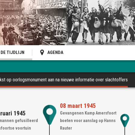
DE TIJDLIJN
AGENDA
kst op oorlogsmonument aan na nieuwe informatie over slachtoffers
08 maart 1945
bruari 1945
Gevangenen Kamp Amersfoort
 mannen gefusilleerd
boeten voor aanslag op Hanns
sfoortse voortuin
Rauter