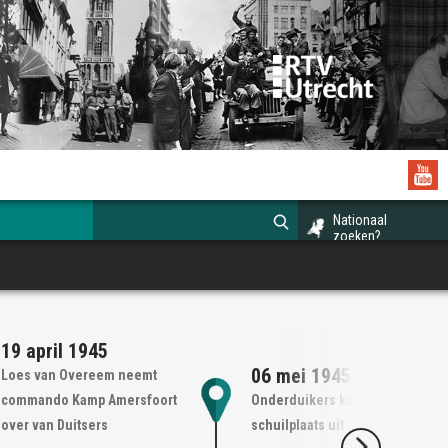
Nationaal
zoeken?
19 april 1945
06 mei 1945
Loes van Overeem neemt
commando Kamp Amersfoort
Onderduikers kunnen hun
over van Duitsers
schuilplaats uit