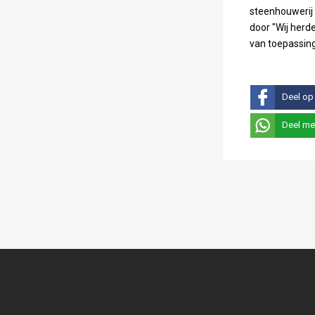
steenhouwerij i
door "Wij herde
van toepassing
Deel op
Deel me