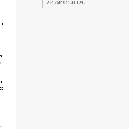
Alle verhalen uit 1945
om
in
m
am
 op
d
n