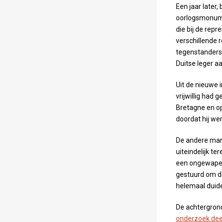
Een jaar later,
oorlogsmonume
die bij de rep
verschillende 
tegenstanders 
Duitse leger a
Uit de nieuwe 
vrijwillig had
Bretagne en op
doordat hij wer
De andere man 
uiteindelijk te
een ongewapen
gestuurd om de
helemaal duide
De achtergrond
onderzoek de