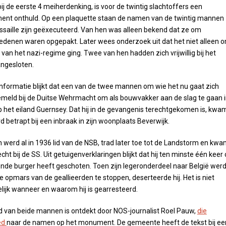
 bij de eerste 4 meiherdenking, is voor de twintig slachtoffers een
nt onthuld. Op een plaquette staan de namen van de twintig mannen
ressaille zijn geëxecuteerd. Van hen was alleen bekend dat ze om
redenen waren opgepakt. Later wees onderzoek uit dat het niet alleen 
van het nazi-regime ging. Twee van hen hadden zich vrijwillig bij het
angesloten.
informatie blijkt dat een van de twee mannen om wie het nu gaat zich
 gemeld bij de Duitse Wehrmacht om als bouwvakker aan de slag te gaan 
 het eiland Guernsey. Dat hij in de gevangenis terechtgekomen is, kwa
d betrapt bij een inbraak in zijn woonplaats Beverwijk.
werd al in 1936 lid van de NSB, trad later toe tot de Landstorm en kw
recht bij de SS. Uit getuigenverklaringen blijkt dat hij ten minste één keer
de burger heeft geschoten. Toen zijn legeronderdeel naar België wer
 opmars van de geallieerden te stoppen, deserteerde hij. Het is niet
lijk wanneer en waarom hij is gearresteerd.
 van beide mannen is ontdekt door NOS-journalist Roel Pauw,
die
ed
naar de namen op het monument. De gemeente heeft de tekst bij ee