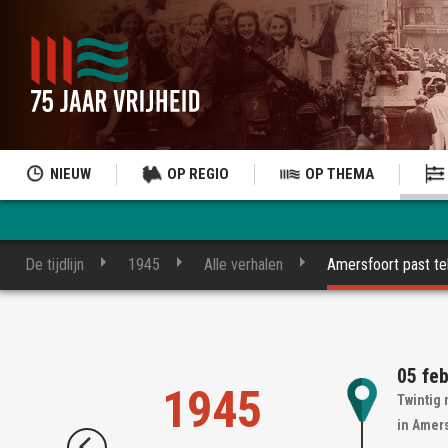
NIEUW
OP REGIO
OP THEMA
De tijdlijn
1945
Alle verhalen
Amersfoort past te
05 fe
1945
Twintig
in Amer