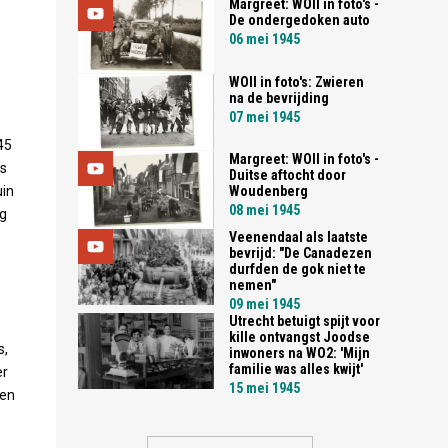
Margreet: WOII in foto's -
De ondergedoken auto
06 mei 1945
WOII in foto's: Zwieren
na de bevrijding
07 mei 1945
45
Margreet: WOII in foto's -
rs
Duitse aftocht door
uin
Woudenberg
08 mei 1945
ag
Veenendaal als laatste
bevrijd: "De Canadezen
durfden de gok niet te
nemen"
09 mei 1945
Utrecht betuigt spijt voor
kille ontvangst Joodse
s,
inwoners na WO2: 'Mijn
familie was alles kwijt'
er
15 mei 1945
ten