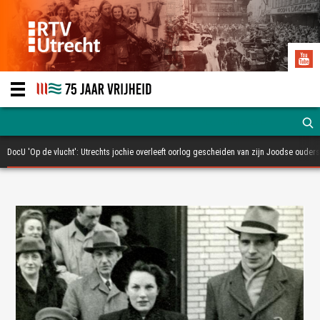
DocU 'Op de vlucht': Utrechts jochie overleeft oorlog gescheiden van zijn Joodse ouders