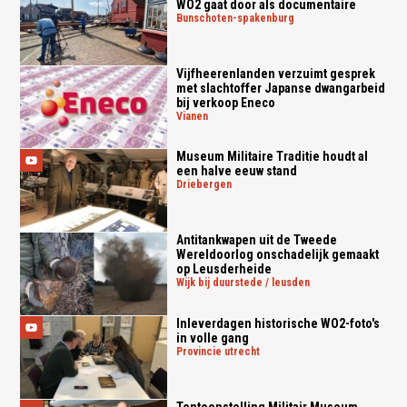
WO2 gaat door als documentaire
bunschoten-spakenburg
Vijfheerenlanden verzuimt gesprek
met slachtoffer Japanse dwangarbeid
bij verkoop Eneco
vianen
Museum Militaire Traditie houdt al
een halve eeuw stand
driebergen
Antitankwapen uit de Tweede
Wereldoorlog onschadelijk gemaakt
op Leusderheide
wijk bij duurstede / leusden
Inleverdagen historische WO2-foto's
in volle gang
provincie utrecht
Tentoonstelling Militair Museum