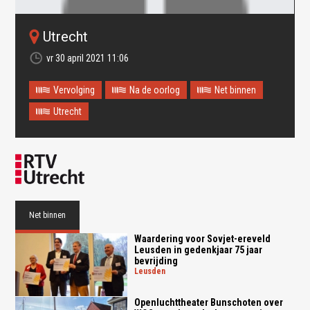
Utrecht
vr 30 april 2021 11:06
Vervolging
Na de oorlog
Net binnen
Utrecht
Oops! Something went
wrong.
This page didn't load Google Maps correctly. See the
JavaScript console for technical details.
Net binnen
Waardering voor Sovjet-ereveld
Leusden in gedenkjaar 75 jaar
bevrijding
leusden
Openluchttheater Bunschoten over