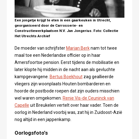
Een jongetje krijgt te eten in een gaarkeuken in Utrecht,
georganiseerd door de Carrosserie- en
Constructiewerkplaatsen N.V. Jan Jongerius. Foto: Collectie
Het Utrechts Archief
De moeder van schrijfster
Marjan Berk
nam tot twee
maal toe een Nederlandse officier op in haar
Amersfoortse pension. Eerst tijdens de mobilisatie en
later klopte hij midden in de nacht aan als gevluchte
kampgevangene.
Bertus Boekhout
zag geallieerde
vliegers zijn woonplaats Houten bombarderen en
hoorde de postbode roepen dat zijn ouders misschien
wel waren omgekomen.
Renie Vis-de Ceuninck van
Capelle
uit Breukelen vertelt over haar vader. Toen de
oorlog in Nederland voorbij was, zat hij in Zuidoost-Azië
nog altijd in een jappenkamp.
Oorlogsfoto's