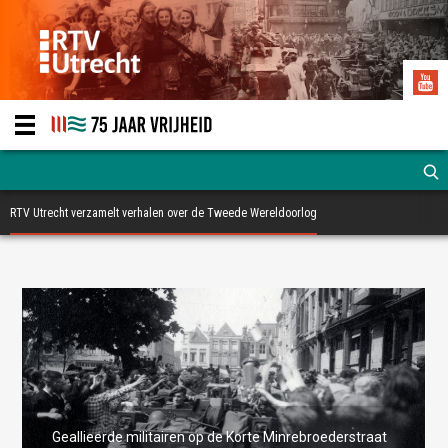
RTV Utrecht verzamelt verhalen over de Tweede Wereldoorlog
Geallieerde militairen op de Korte Minrebroederstraat