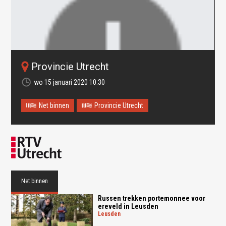
Provincie Utrecht
wo 15 januari 2020 10:30
Net binnen
Provincie Utrecht
Oops! Something went
wrong.
This page didn't load Google Maps correctly. See the
Net binnen
JavaScript console for technical details.
Russen trekken portemonnee voor
ereveld in Leusden
leusden