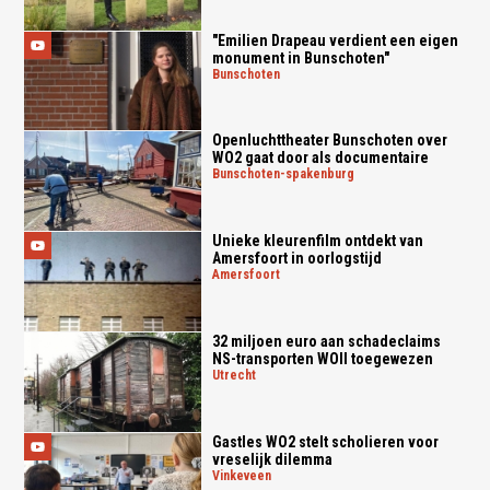
"Emilien Drapeau verdient een eigen
monument in Bunschoten"
bunschoten
Openluchttheater Bunschoten over
WO2 gaat door als documentaire
bunschoten-spakenburg
Unieke kleurenfilm ontdekt van
Amersfoort in oorlogstijd
amersfoort
32 miljoen euro aan schadeclaims
NS-transporten WOII toegewezen
utrecht
Gastles WO2 stelt scholieren voor
vreselijk dilemma
vinkeveen