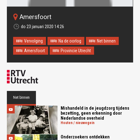
Amersfoort
do 23 januari 2020 14:26
Vervolging
Na de oorlog
Net binnen
Amersfoort
Provincie Utrecht
Oops! Something went
wrong.
This page didn't load Google Maps correctly. See the
JavaScript console for technical details.
Net binnen
Mishandeld in de jeugdzorg tijdens
bezetting, geen erkenning door
Nederlandse overheid
houten / nieuwegein
Onderzoekers ontdekken