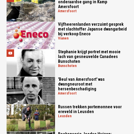
onderaardse gang in Kamp
Amersfoort
amersfoort
Vijfheerenlanden verzuimt gesprek
met slachtoffer Japanse dwangarbeid
bij verkoop Eneco
vianen
Stephanie krijgt portret met mooie
lach van gesneuvelde Canadees
Bunschoten
bunschoten
'Beul van Amersfoort' was
dwangneuroot met
hersenbeschadiging
amersfoort
Russen trekken portemonnee voor
ereveld in Leusden
leusden