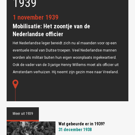
1939
1 november 1939
Mobilisatie: Het zoontje van de
Nederlandse officier
Het Nederlandse leger bereidt zich nu al maanden voor op een
Oops! Something went
eventuele inval van Duitse troepen. Veel Nederlandse mannen
wrong.
worden als militair buiten hun eigen woonplaats ingekwartierd.
Ook de vader van de 3-jarige Henny Willems moet als officier uit
This page didn't load Google Maps correctly. See the
JavaScript console for technical details.
Amsterdam verhuizen. Hij neemt zijn gezin mee naar Vreeland.
Meer uit 1939
Wat gebeurde er in 1939?
31 december 1938