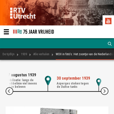
De tijdlijn
1939
Alle verhalen
WOII in foto's: Het zoontje van de Nederlandse 
27 augustus 1939
01 
30 september 1939
Mobilisatie: langs de
Mobi
Grebbelinie viel ineens
Asperges steken tegen
van 
wat te beleven
de Duitse tanks
offic