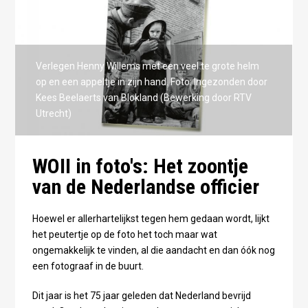
Verlegen Henny Willems met een veel te grote helm
op en een appeltje in zijn hand. Foto: Ingezonden door
Kees Beelaerts van Blokland (Bewerking door RTV
Utrecht)
WOII in foto's: Het zoontje
van de Nederlandse officier
Hoewel er allerhartelijkst tegen hem gedaan wordt, lijkt
het peutertje op de foto het toch maar wat
ongemakkelijk te vinden, al die aandacht en dan óók nog
een fotograaf in de buurt.
Dit jaar is het 75 jaar geleden dat Nederland bevrijd