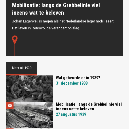
Mobilisatie: langs de Grebbelinie viel
ineens wat te beleven
Johan Lagerweij is negen als het Nederlandse leger mobiliseert.
Oops! Something went
Het leven in Renswoude verandert op slag.
wrong.
This page didn't load Google Maps correctly. See the
JavaScript console for technical details.
Meer uit 1939
Wat gebeurde er in 1939?
31 december 1938
Mobilisatie: langs de Grebbelinie viel
ineens wat te beleven
27 augustus 1939