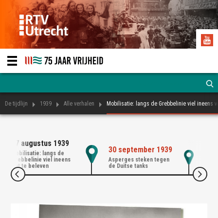
De tijdlijn
1939
Alle verhalen
Mobilisatie: langs de Grebbelinie viel ineens w
27 augustus 1939
01 
30 september 1939
Mobilisatie: langs de
Mobi
Grebbelinie viel ineens
Asperges steken tegen
van 
wat te beleven
de Duitse tanks
offic