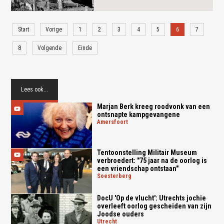
Start
Vorige
1
2
3
4
5
6
7
8
Volgende
Einde
Lees ook...
Marjan Berk kreeg roodvonk van een
ontsnapte kampgevangene
amersfoort
Tentoonstelling Militair Museum
verbroedert: "75 jaar na de oorlog is
een vriendschap ontstaan"
soesterberg
DocU 'Op de vlucht': Utrechts jochie
overleeft oorlog gescheiden van zijn
Joodse ouders
utrecht