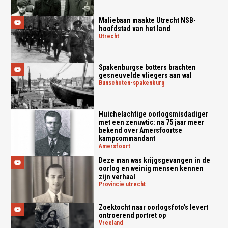
Maliebaan maakte Utrecht NSB-
hoofdstad van het land
utrecht
Spakenburgse botters brachten
gesneuvelde vliegers aan wal
bunschoten-spakenburg
Huichelachtige oorlogsmisdadiger
met een zenuwtic: na 75 jaar meer
bekend over Amersfoortse
kampcommandant
amersfoort
Deze man was krijgsgevangen in de
oorlog en weinig mensen kennen
zijn verhaal
provincie utrecht
Zoektocht naar oorlogsfoto's levert
ontroerend portret op
vreeland